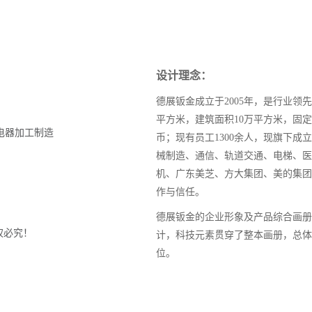
设计理念：
德展钣金成立于2005年，是行业领
平方米，建筑面积10万平方米，固定
电器加工制造
币；现有员工1300余人，现旗下
械制造、通信、轨道交通、电梯、医
机、广东美芝、方大集团、美的集团
作与信任。
德展钣金的企业形象及产品综合画册
权必究！
计，科技元素贯穿了整本画册，总体
位。